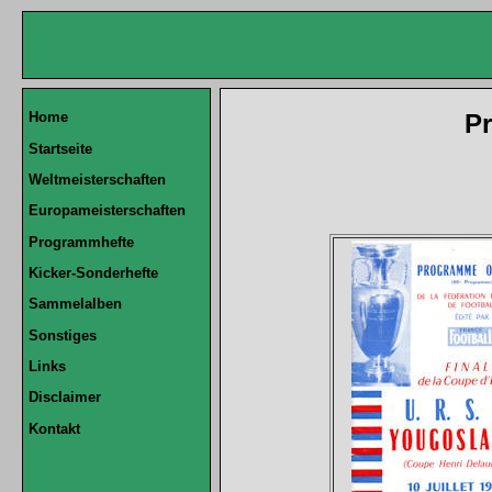
Pr
Home
Startseite
Weltmeisterschaften
Europameisterschaften
Programmhefte
Kicker-Sonderhefte
Sammelalben
Sonstiges
Links
Disclaimer
Kontakt